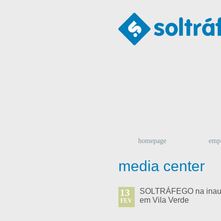
homepage
emp
media center
13
SOLTRÁFEGO na inaugur
em Vila Verde
FEV