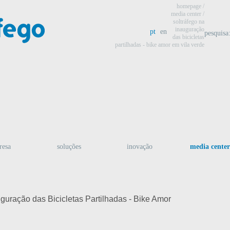
homepage
/
media center
/
soltráfego na
inauguração
pt
en
pesquisa
das bicicletas
partilhadas - bike amor em vila verde
resa
soluções
inovação
media center
ação das Bicicletas Partilhadas - Bike Amor