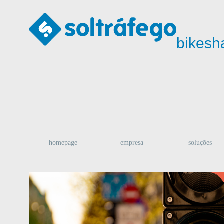
bikesh
homepage
empresa
soluções