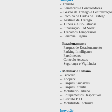
Soluções
-
Trânsito
--
Semáforos e Controladores
--
Gestão de Tráfego e Centralização
--
Recolha de Dados de Tráfego
--
Acalmia de Tráfego
--
Túneis e Auto-Estradas
--
Sinalização Led Solar
--
Trabalhos Temporários
--
Ferrovia Ligeira
-
Estacionamento
--
Parques de Estacionamento
--
Parking Intelligence
--
Parcómetros
--
Controlo Acessos
--
Segurança e Vigilância
-
Mobiliário Urbano
--
Bicicard
--
Zoopark
--
Parques Saudáveis
--
Parques Infantis
--
Mobiliário Urbano
--
Equipamentos Desportivos
--
Circuito BTT
--
Mobilidade Inclusiva
Inovação