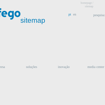
homepage
/
sitemap
pt
en
pesquisa
sitemap
resa
soluções
inovação
media center