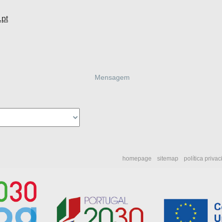
.pt
homepage
sitemap
política priva