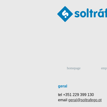
homepage
emp
geral
tel +351 229 399 130
email
geral@soltrafego.pt