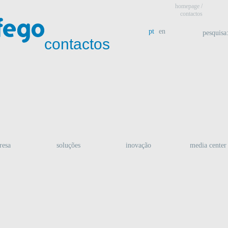
homepage
/
contactos
pt
en
pesquisa
contactos
resa
soluções
inovação
media center