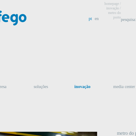
homepage
/
inovação
/
metro do
porto
pt
en
pesquisa
resa
soluções
inovação
media center
metro do 