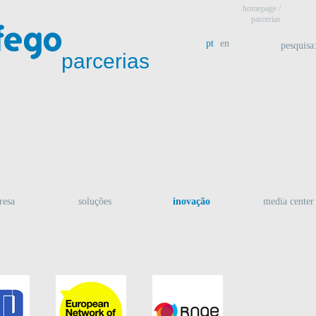
homepage
/
parcerias
pt
en
pesquisa
parcerias
resa
soluções
inovação
media center