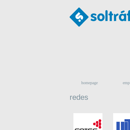
homepage
emp
redes