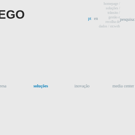
homepage
/
soluções /
trânsito
/
gestão e
pt
en
pesquisa
recolha de
dados
/ stcweb
resa
soluções
inovação
media center