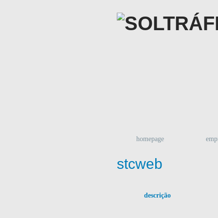
homepage
emp
stcweb
descrição