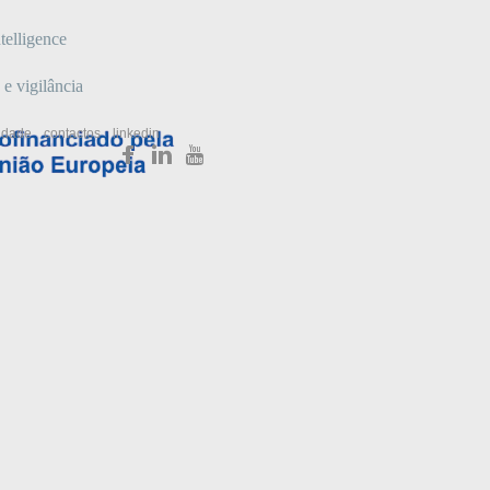
telligence
 e vigilância
cidade
contactos
linkedin