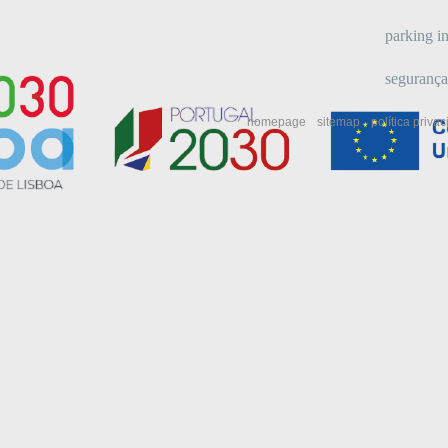
parking in
segurança
homepage
sitemap
política priva