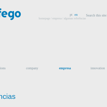
pt
en
Search this site
homepage
/
empresa
/ algumas referências
tions
company
empresa
innovation
ncias