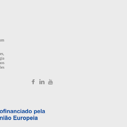
 um
es,
gia
nos
ões