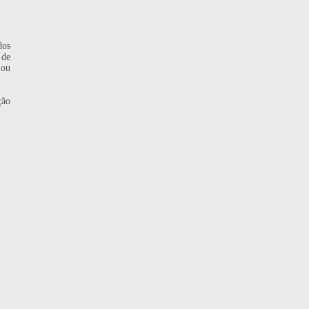
dos
 de
 ou
ção