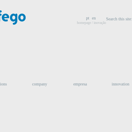
pt
en
Search this site
homepage
/ inovação
tions
company
empresa
innovation