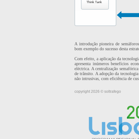
A introdução pioneira de semáforo
bom exemplo do sucesso desta estrat
Com efeito, a aplicação da tecnologi
apresenta inúmeros benefícios ec
eléctrica. A centralização semafóric
de trânsito. A adopção da tecnologi
não intrusivas, com eficiência de cu
copyright 2026 © soltrafego